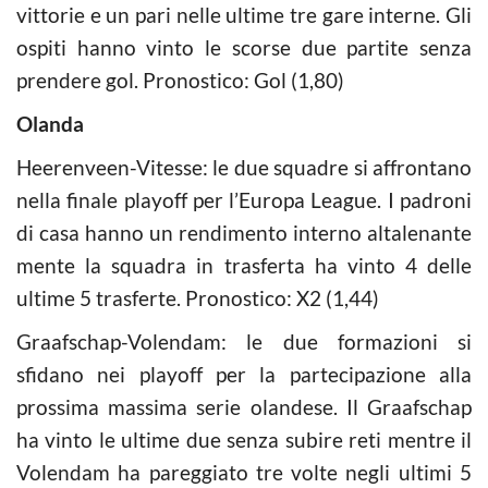
vittorie e un pari nelle ultime tre gare interne. Gli
ospiti hanno vinto le scorse due partite senza
prendere gol. Pronostico: Gol (1,80)
Olanda
Heerenveen-Vitesse: le due squadre si affrontano
nella finale playoff per l’Europa League. I padroni
di casa hanno un rendimento interno altalenante
mente la squadra in trasferta ha vinto 4 delle
ultime 5 trasferte. Pronostico: X2 (1,44)
Graafschap-Volendam: le due formazioni si
sfidano nei playoff per la partecipazione alla
prossima massima serie olandese. Il Graafschap
ha vinto le ultime due senza subire reti mentre il
Volendam ha pareggiato tre volte negli ultimi 5