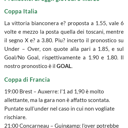
Coppa Italia
La vittoria bianconera e? proposta a 1.55, vale 6
volte e mezzo la posta quella dei toscani, mentre
il segno X e? a 3.80. Piu? incerto il pronostico su
Under – Over, con quote alla pari a 1.85, e sul
Goal/No Goal, rispettivamente a 1.90 e 1.80. Il
nostro pronostico è il
GOAL
.
Coppa di Francia
19:00 Brest – Auxerre: l’1 ad 1,90 è molto
allettante, ma la gara non è affatto scontata.
Puntate sull’under nel caso in cui non vogliate
rischiare.
21:00 Concarneau – Guingamp: l’over potrebbe