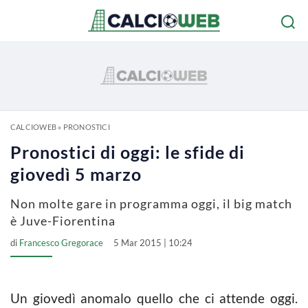
CALCIOWEB
»
PRONOSTICI
Pronostici di oggi: le sfide di
giovedì 5 marzo
Non molte gare in programma oggi, il big match
è Juve-Fiorentina
di
Francesco Gregorace
5 Mar 2015 | 10:24
Un giovedì anomalo quello che ci attende oggi.