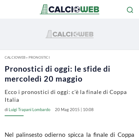
CALCIOWEB
»
PRONOSTICI
Pronostici di oggi: le sfide di
mercoledì 20 maggio
Ecco i pronostici di oggi: c'è la finale di Coppa
Italia
di
Luigi Trapani Lombardo
20 Mag 2015 | 10:08
Nel palinsesto odierno spicca la finale di Coppa