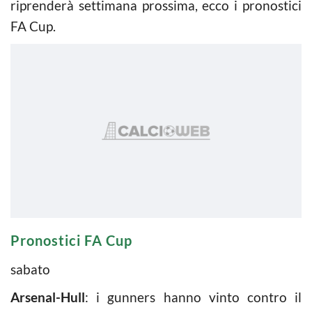
riprenderà settimana prossima, ecco i pronostici
FA Cup.
Pronostici FA Cup
sabato
Arsenal-Hull
: i gunners hanno vinto contro il