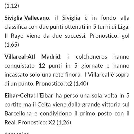
(1,12)
Siviglia-Vallecano
: il Siviglia è in fondo alla
classifica con due punti ottenuti in 5 turni di Liga.
Il Rayo viene da due successi. Pronostico: gol
(1,65)
Villareal-Atl Madrid
: i colchoneros hanno
conquistato 12 punti in 5 giornate e hanno
incassato solo una rete finora. Il Villareal è sopra
di un punto. Pronostico: x2 (1,40)
Eibar-Celta:
l’Eibar ha perso una sola volta in 5
partite ma il Celta viene dalla grande vittoria sul
Barcellona e condividono il primo posto con il
Real. Pronostico: X2 (1,26)