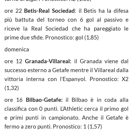
ore 22
Betis-Real Sociedad
: il Betis ha la difesa
più battuta del torneo con 6 gol al passivo e
riceve la Real Sociedad che ha pareggiato le
prime due sfide. Pronostico: gol (1,85)
domenica
ore 12
Granada-Villareal:
il Granada viene dal
successo esterno a Getafe mentre il Villareal dalla
vittoria interna con l’Espanyol. Pronostico: X2
(1,32)
ore 16
Bilbao-Getafe:
il Bilbao è in coda alla
classifica con 0 punti. L’Athletic cerca il primo gol
e primi punti in campionato. Anche il Getafe è
fermo a zero punti. Pronostico: 1 (1,57)