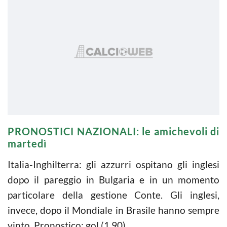
PRONOSTICI NAZIONALI: le amichevoli di
martedì
Italia-Inghilterra: gli azzurri ospitano gli inglesi
dopo il pareggio in Bulgaria e in un momento
particolare della gestione Conte. Gli inglesi,
invece, dopo il Mondiale in Brasile hanno sempre
vinto. Pronostico: gol (1,90)