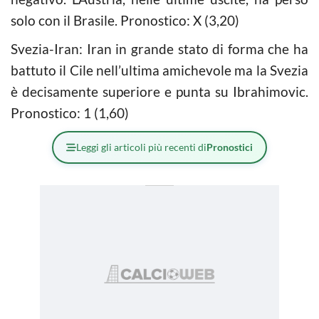
solo con il Brasile. Pronostico: X (3,20)
Svezia-Iran: Iran in grande stato di forma che ha
battuto il Cile nell’ultima amichevole ma la Svezia
è decisamente superiore e punta su Ibrahimovic.
Pronostico: 1 (1,60)
Leggi gli articoli più recenti di
Pronostici