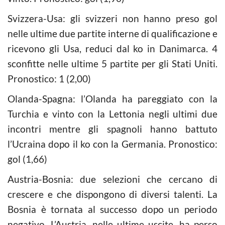
Svizzera-Usa: gli svizzeri non hanno preso gol
nelle ultime due partite interne di qualificazione e
ricevono gli Usa, reduci dal ko in Danimarca. 4
sconfitte nelle ultime 5 partite per gli Stati Uniti.
Pronostico: 1 (2,00)
Olanda-Spagna: l’Olanda ha pareggiato con la
Turchia e vinto con la Lettonia negli ultimi due
incontri mentre gli spagnoli hanno battuto
l’Ucraina dopo il ko con la Germania. Pronostico:
gol (1,66)
Austria-Bosnia: due selezioni che cercano di
crescere e che dispongono di diversi talenti. La
Bosnia è tornata al successo dopo un periodo
negativo. L’Austria, nelle ultime uscite, ha perso