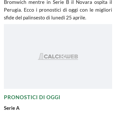
Bromwich mentre in Serie B il Novara ospita il
Perugia. Ecco i pronostici di oggi con le migliori
sfide del palinsesto di lunedì 25 aprile.
PRONOSTICI DI OGGI
Serie A