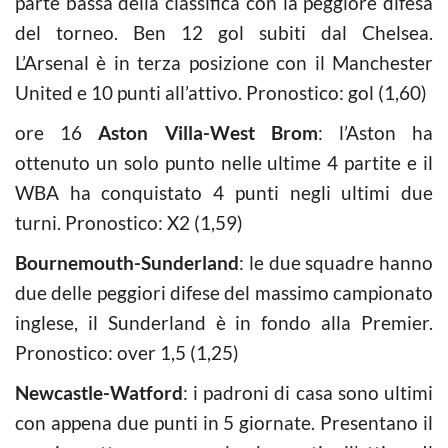
parte bassa della classifica con la peggiore difesa
del torneo. Ben 12 gol subiti dal Chelsea.
L’Arsenal è in terza posizione con il Manchester
United e 10 punti all’attivo. Pronostico: gol (1,60)
ore 16
Aston Villa-West Brom
: l’Aston ha
ottenuto un solo punto nelle ultime 4 partite e il
WBA ha conquistato 4 punti negli ultimi due
turni. Pronostico: X2 (1,59)
Bournemouth-Sunderland
: le due squadre hanno
due delle peggiori difese del massimo campionato
inglese, il Sunderland è in fondo alla Premier.
Pronostico: over 1,5 (1,25)
Newcastle-Watford
: i padroni di casa sono ultimi
con appena due punti in 5 giornate. Presentano il