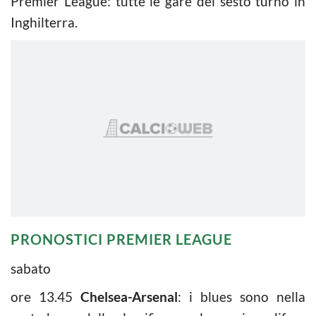
Premier League: tutte le gare del sesto turno in
Inghilterra.
PRONOSTICI PREMIER LEAGUE
sabato
ore 13.45
Chelsea-Arsenal
: i blues sono nella