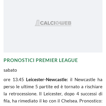
PRONOSTICI PREMIER LEAGUE
sabato
ore 13.45
Leicester-Newcastle:
il Newcastle ha
perso le ultime 5 partite ed è tornato a rischiare
la retrocessione. Il Leicester, dopo 4 successi di
fila, ha rimediato il ko con il Chelsea. Pronostico: