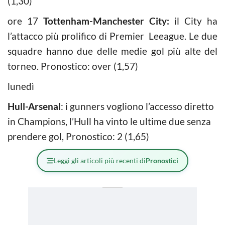
(1,30)
ore 17
Tottenham-Manchester City:
il City ha
l’attacco più prolifico di Premier Leeague. Le due
squadre hanno due delle medie gol più alte del
torneo. Pronostico: over (1,57)
lunedì
Hull-Arsenal
: i gunners vogliono l’accesso diretto
in Champions, l’Hull ha vinto le ultime due senza
prendere gol, Pronostico: 2 (1,65)
Leggi gli articoli più recenti di
Pronostici