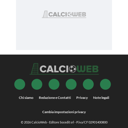
Chi siamo
Redazione e Contatti
Privacy
Note legali
Cambia impostazioni privacy
© 2026
CalcioWeb
- Editore Socedit srl - P.iva/CF 02901400800