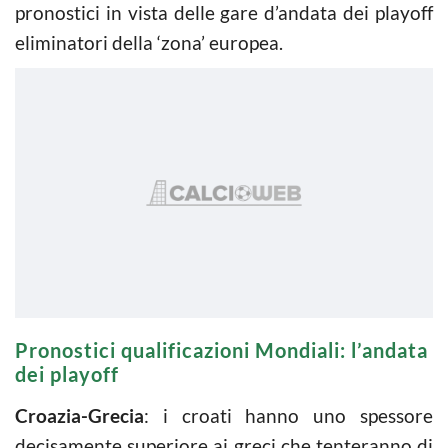
pronostici in vista delle gare d’andata dei playoff
eliminatori della ‘zona’ europea.
Pronostici qualificazioni Mondiali: l’andata
dei playoff
Croazia-Grecia
: i croati hanno uno spessore
decisamente superiore ai greci che tenteranno di