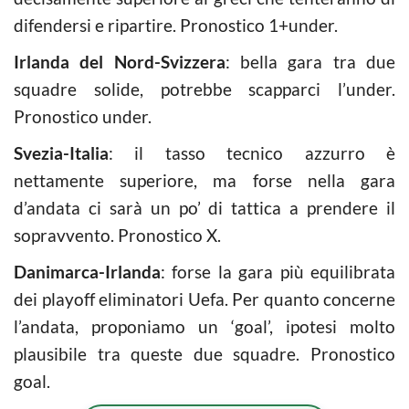
difendersi e ripartire. Pronostico 1+under.
Irlanda del Nord-Svizzera
: bella gara tra due
squadre solide, potrebbe scapparci l’under.
Pronostico under.
Svezia-Italia
: il tasso tecnico azzurro è
nettamente superiore, ma forse nella gara
d’andata ci sarà un po’ di tattica a prendere il
sopravvento. Pronostico X.
Danimarca-Irlanda
: forse la gara più equilibrata
dei playoff eliminatori Uefa. Per quanto concerne
l’andata, proponiamo un ‘goal’, ipotesi molto
plausibile tra queste due squadre. Pronostico
goal.