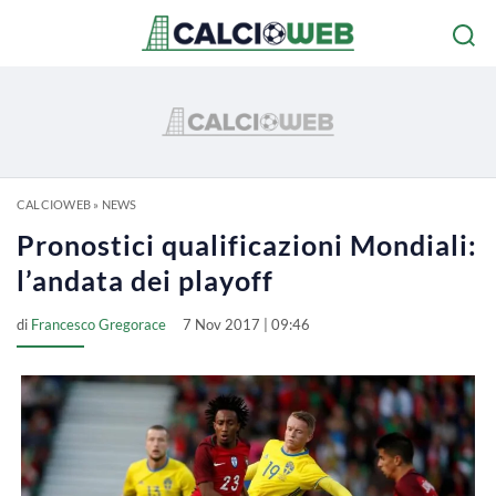
CALCIOWEB
»
NEWS
Pronostici qualificazioni Mondiali:
l’andata dei playoff
di
Francesco Gregorace
7 Nov 2017 | 09:46