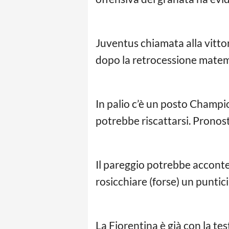
Juventus chiamata alla vitto
dopo la retrocessione matem
In palio c’è un posto Champi
potrebbe riscattarsi. Pronos
Il pareggio potrebbe acconte
rosicchiare (forse) un puntici
La Fiorentina è già con la te