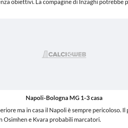
enza obiettivi. La compagine di Inzaghi potrebbe p
Napoli-Bologna MG 1-3 casa
eriore ma in casa il Napoli è sempre pericoloso. I
n Osimhen e Kvara probabili marcatori.