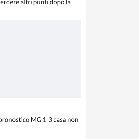
erdere altri punti dopo la
l pronostico MG 1-3 casa non