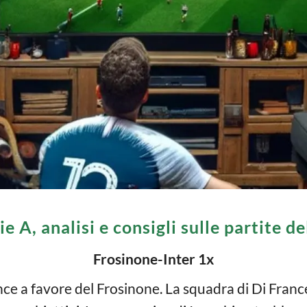
 A, analisi e consigli sulle partite de
Frosinone-Inter 1x
 a favore del Frosinone. La squadra di Di Frances