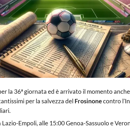
er la 36ª giornata ed è arrivato il momento anche
tantissimi per la salvezza del
Frosinone
contro l’In
ari.
 Lazio-Empoli, alle 15:00 Genoa-Sassuolo e Veron