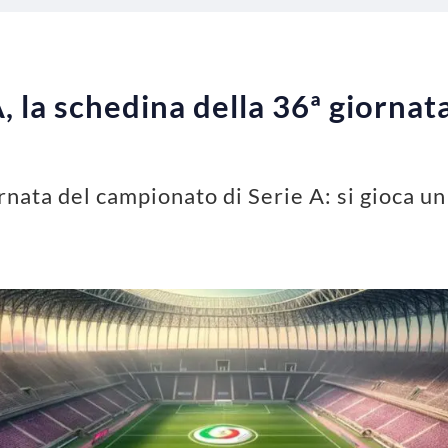
, la schedina della 36ª giornat
rnata del campionato di Serie A: si gioca u