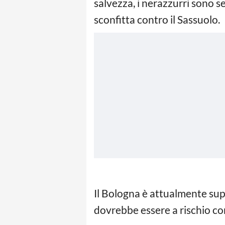
salvezza, i nerazzurri sono s
sconfitta contro il Sassuolo.
Il Bologna è attualmente sup
dovrebbe essere a rischio co