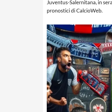
Juventus-Salernitana, in ser
pronostici di CalcioWeb.