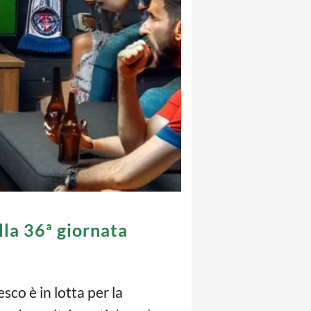
lla 36ª giornata
co è in lotta per la