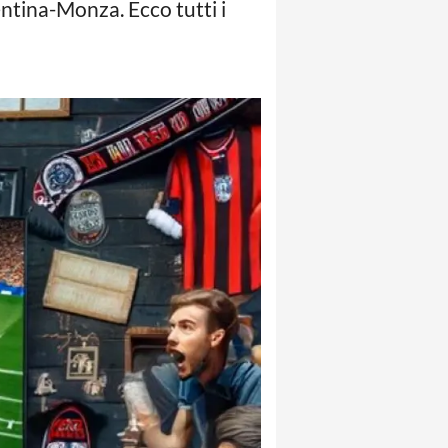
ntina-Monza. Ecco tutti i