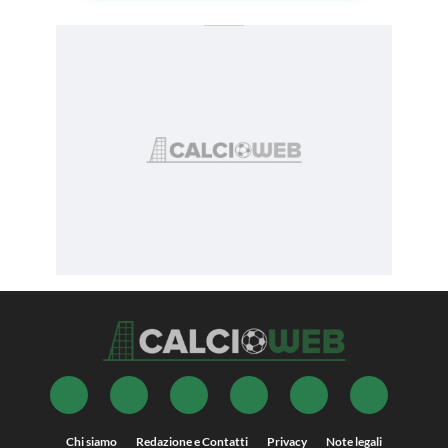
Chi siamo
Redazione e Contatti
Privacy
Note legali