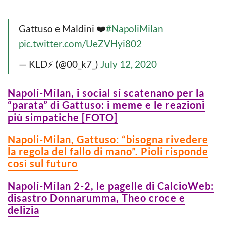
Gattuso e Maldini ❤️
#NapoliMilan
pic.twitter.com/UeZVHyi802
— KLD⚡️ (@00_k7_)
July 12, 2020
Napoli-Milan, i social si scatenano per la
“parata” di Gattuso: i meme e le reazioni
più simpatiche [FOTO]
Napoli-Milan, Gattuso: “bisogna rivedere
la regola del fallo di mano”. Pioli risponde
così sul futuro
Napoli-Milan 2-2, le pagelle di CalcioWeb:
disastro Donnarumma, Theo croce e
delizia