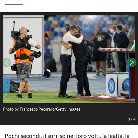
Photo by Francesco Pecoraro/Getty Images
P
1
/
4
Pochi secondi, il sorriso nei loro volti, la lealtà, la