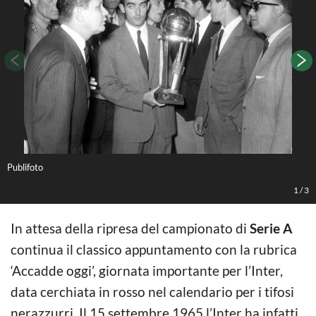
Publifoto
L
1
/
3
In attesa della ripresa del campionato di
Serie A
continua il classico appuntamento con la rubrica
‘Accadde oggi’, giornata importante per l’Inter,
data cerchiata in rosso nel calendario per i tifosi
nerazzurri. Il 15 settembre 1965 l’Inter ha infatti