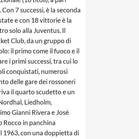
 Con 7 successi, è la seconda
te e con 18 vittorie è la
ro solo alla Juventus. Il
cket Club, da un gruppo di
volo: il primo come il fuoco e il
 i primi successi, tra cui lo
oli conquistati, numerosi
nto delle gare dei rossoneri
riva il quarto scudetto e un
 Nordhal, Liedholm,
ssimo Gianni Rivera e José
reo Rocco in panchina
il 1963, con una doppietta di