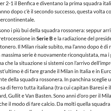
per 2-1 il Benfica e diventano la prima squadra ital
nno dopo c’è il secondo successo, questa volta con
tercontinentale.
0 sono i più bui della squadra rossonera: seppur arri
retrocessione in
Serie B
e la radiazione del presi
tonero. Il Milan risale subito, ma l’anno dopo è di
a massima serie è nuovamente riconquistata, ma i 
a che la situazione si sistemi con l’arrivo dell’imp
t’ultimo è di fare grande il Milan in Italia e in Eur
ente della squadra rossonera. In panchina sceglie u
a di ferro tutta italiana (tra cui capitan Baresi e il
ard, Gullit e Van Basten. Sono anni d’oro per il Mila
he il modo di fare calcio. Da molti quella squadr