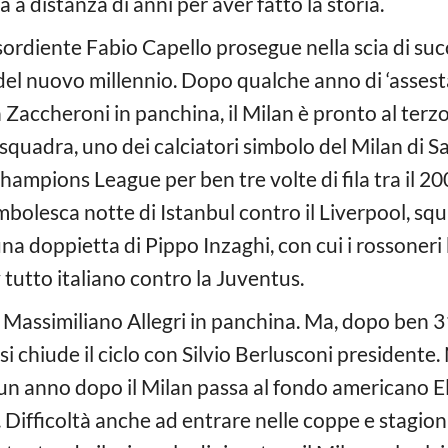
 a distanza di anni per aver fatto la storia.
 esordiente Fabio Capello prosegue nella scia di suc
del nuovo millennio. Dopo qualche anno di ‘assesta
n Zaccheroni in panchina, il Milan è pronto al terzo
squadra, uno dei calciatori simbolo del Milan di Sac
Champions League per ben tre volte di fila tra il 2
mbolesca notte di Istanbul contro il Liverpool, sq
una doppietta di Pippo Inzaghi, con cui i rossoneri 
tutto italiano contro la Juventus.
 Massimiliano Allegri in panchina. Ma, dopo ben 3
i chiude il ciclo con Silvio Berlusconi presidente. 
un anno dopo il Milan passa al fondo americano Ell
Difficoltà anche ad entrare nelle coppe e stagioni