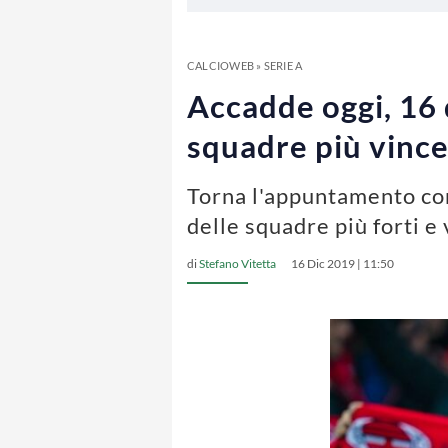
CALCIOWEB
»
SERIE A
Accadde oggi, 16 
squadre più vince
Torna l'appuntamento con
delle squadre più forti e 
di
Stefano Vitetta
16 Dic 2019 | 11:50