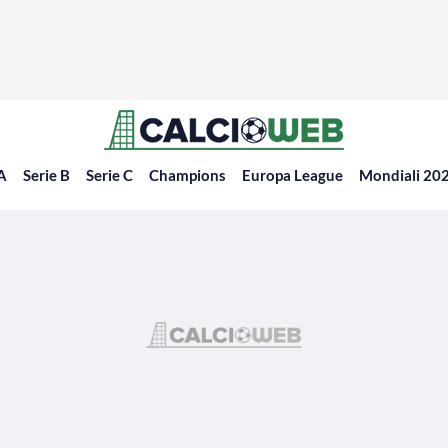
 A
Serie B
Serie C
Champions
Europa League
Mondiali 20