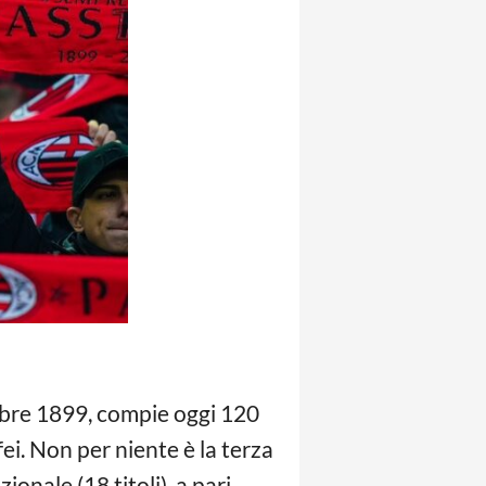
mbre 1899, compie oggi 120
fei. Non per niente è la terza
onale (18 titoli), a pari