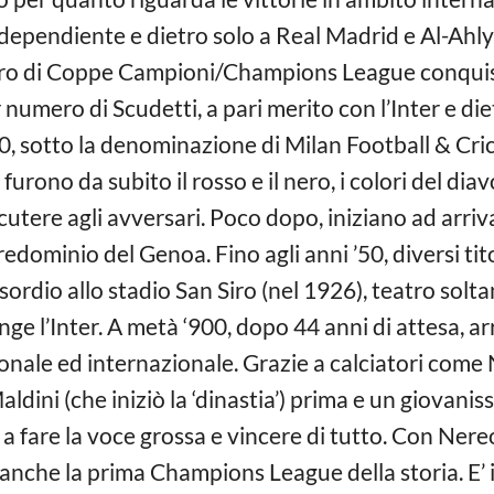
dependiente e dietro solo a Real Madrid e Al-Ahly.
o di Coppe Campioni/Champions League conquista
numero di Scudetti, a pari merito con l’Inter e diet
00, sotto la denominazione di Milan Football & Cri
lti furono da subito il rosso e il nero, i colori del dia
tere agli avversari. Poco dopo, iniziano ad arrivare
edominio del Genoa. Fino agli anni ’50, diversi tit
ordio allo stadio San Siro (nel 1926), teatro solta
nge l’Inter. A metà ‘900, dopo 44 anni di attesa, ar
ionale ed internazionale. Grazie a calciatori come
aldini (che iniziò la ‘dinastia’) prima e un giovani
ia a fare la voce grossa e vincere di tutto. Con Ne
a anche la prima Champions League della storia. E’ 