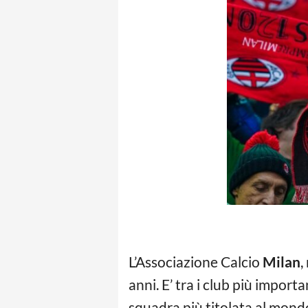
L’Associazione Calcio
Milan
,
anni. E’ tra i club più import
squadra più titolata al mondo 