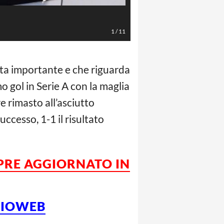
AFP/LaPresse
1
/
11
ata importante e che riguarda
o gol in Serie A con la maglia
e rimasto all’asciutto
successo, 1-1 il risultato
MPRE AGGIORNATO IN
LCIOWEB