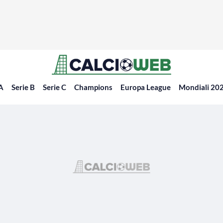
 A
Serie B
Serie C
Champions
Europa League
Mondiali 20