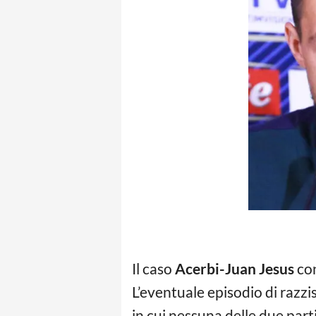
Il caso
Acerbi-Juan Jesus
con
L’eventuale episodio di razz
in cui nessuna delle due par