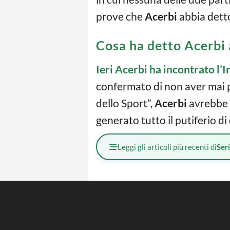
prove che
Acerbi
abbia det
Cosa ha detto Acerbi 
Ieri Acerbi ha incontrato l’I
confermato di non aver mai p
dello Sport”,
Acerbi
avrebbe d
generato tutto il putiferio di
Leggi gli articoli più recenti di
Ser