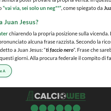
to
“vai via, sei solo un neg**”
, come spiegato da
Ju
a Juan Jesus?
nter
chiarendo la propria posizione sulla vicenda. I
ronunciato alcuna frase razzista. Secondo la ric
etto a Juan Jesus: “
ti faccio nero
“. Frase che sar
 questi giorni. Alla procura federale il compito di 
ie A