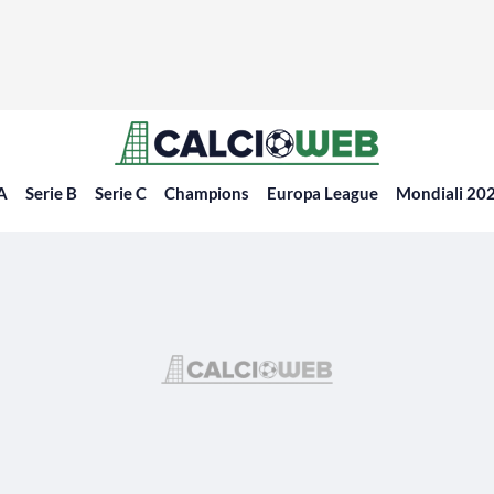
 A
Serie B
Serie C
Champions
Europa League
Mondiali 20