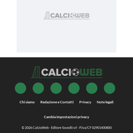
Chi siamo
Redazione e Contatti
Privacy
Note legali
Cambia impostazioni privacy
© 2026
CalcioWeb
- Editore Socedit srl - P.iva/CF 02901400800