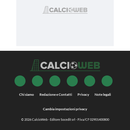
Chi siamo
Redazione e Contatti
Privacy
Note legali
Cambia impostazioni privacy
© 2026
CalcioWeb
- Editore Socedit srl - P.iva/CF 02901400800