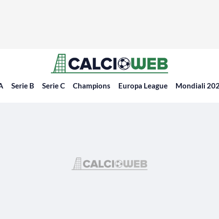
 A
Serie B
Serie C
Champions
Europa League
Mondiali 20