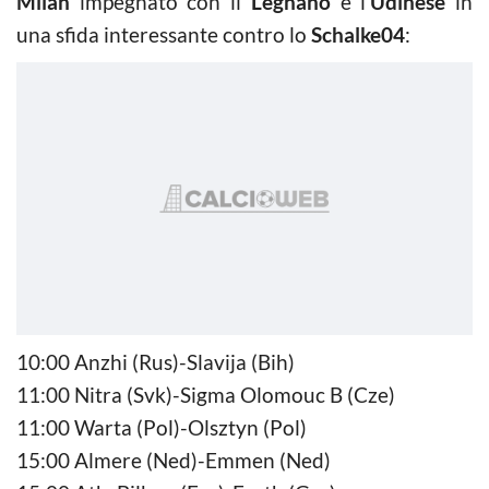
Milan
impegnato con il
Legnano
e l’
Udinese
in
una sfida interessante contro lo
Schalke04
:
10:00 Anzhi (Rus)-Slavija (Bih)
11:00 Nitra (Svk)-Sigma Olomouc B (Cze)
11:00 Warta (Pol)-Olsztyn (Pol)
15:00 Almere (Ned)-Emmen (Ned)