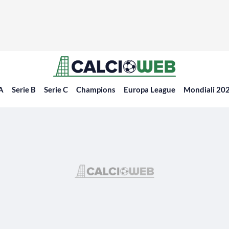
 A
Serie B
Serie C
Champions
Europa League
Mondiali 20