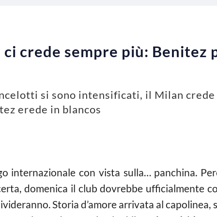
n ci crede sempre più: Benitez 
Ancelotti si sono intensificati, il Milan crede
itez erede in blancos
go internazionale con vista sulla… panchina. Per
erta, domenica il club dovrebbe ufficialmente com
i divideranno. Storia d’amore arrivata al capoline