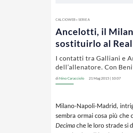
CALCIOWEB
»
SERIE A
Ancelotti, il Mila
sostituirlo al Real
I contatti tra Galliani e 
dell’allenatore. Con Ben
di
Nino Caracciolo
21 Mag 2015 | 10:07
Milano-Napoli-Madrid, intri
sembra ormai cosa più che c
Decima
che le loro strade s