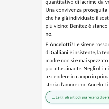
quantitativo di lacrime da ve
Una convivenza proseguita ‘so
che ha già individuato il sos
più vicino: Benitez è stanco
no.
E
Ancelotti?
Le sirene rosson
di
Galliani
è insistente, la te
madre non si è mai spezzato d
più affascinante. Negli ultimi
a scendere in campo in prima 
storia d’amore con Ancelotti 
Leggi gli articoli più recenti di
Ser