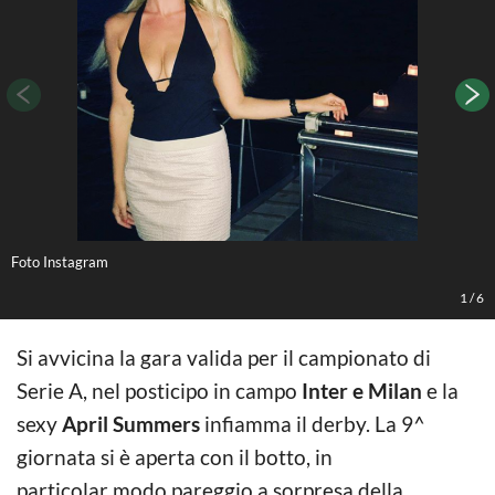
Foto Instagram
F
1
/
6
Si avvicina la gara valida per il campionato di
Serie A, nel posticipo in campo
Inter e Milan
e la
sexy
April Summers
infiamma il derby. La 9^
giornata si è aperta con il botto, in
particolar modo pareggio a sorpresa della