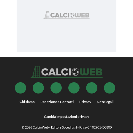
Chi siamo
Redazione e Contatti
Privacy
Note legali
Cambia impostazioni privacy
© 2026
CalcioWeb
- Editore Socedit srl - P.iva/CF 02901400800