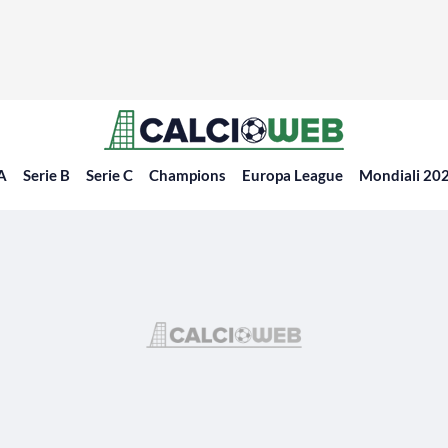
 A
Serie B
Serie C
Champions
Europa League
Mondiali 20