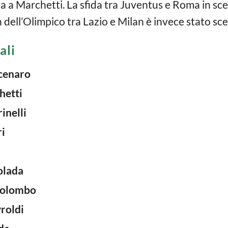
ta a Marchetti. La sfida tra Juventus e Roma in sc
h dell’Olimpico tra Lazio e Milan è invece stato sc
ali
cenaro
hetti
inelli
i
olada
olombo
roldi