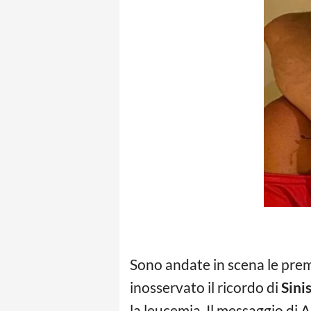
Sono andate in scena le premi
inosservato il ricordo di
Sini
la leucemia. Il messaggio di A