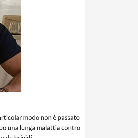
 particolar modo non è passato
opo una lunga malattia contro
o da brividi.