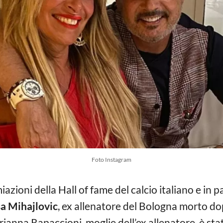
Foto Instagram
azioni della Hall of fame del calcio italiano e in
sa Mihajlovic
, ex allenatore del Bologna morto d
rianna Rapaccioni, moglie dell’ex allenatore, è stat