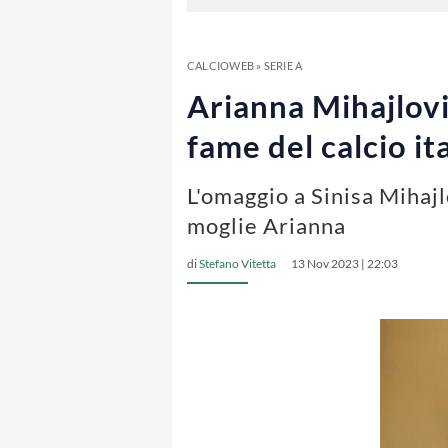
CALCIOWEB
»
SERIE A
Arianna Mihajlovic
fame del calcio it
L'omaggio a Sinisa Mihajlo
moglie Arianna
di
Stefano Vitetta
13 Nov 2023 | 22:03