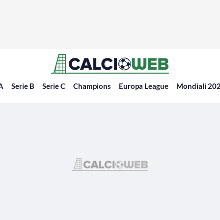
 A
Serie B
Serie C
Champions
Europa League
Mondiali 20