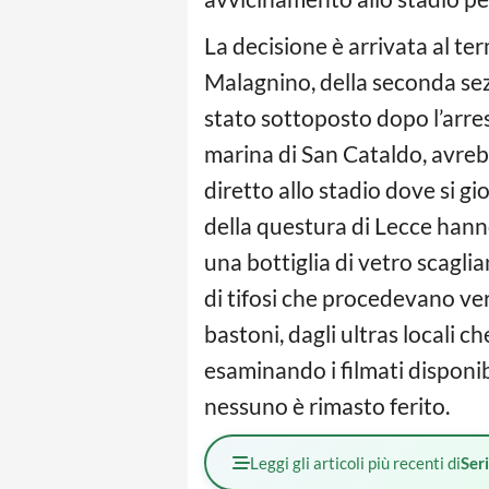
La decisione è arrivata al te
Malagnino, della seconda sezio
stato sottoposto dopo l’arres
marina di San Cataldo, avreb
diretto allo stadio dove si g
della questura di Lecce han
una bottiglia di vetro scaglia
di tifosi che procedevano vers
bastoni, dagli ultras locali c
esaminando i filmati disponibi
nessuno è rimasto ferito.
Leggi gli articoli più recenti di
Ser