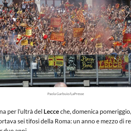
Paola Garbuio/LaPresse
na per l’ultrà del
Lecce
che, domenica pomeriggio, 
portava sei tifosi della Roma: un anno e mezzo di re
r due anni