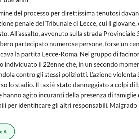
rmine del processo per direttissima tenutosi davant
ne penale del Tribunale di Lecce, cui il giovane, o
to. All’assalto, avvenuto sulla strada Provinciale 
bero partecipato numerose persone, forse un cent
iocava la partita Lecce-Roma. Nel gruppo di facinor
no individuato il 22enne che, in un secondo mome
ndola contro gli stessi poliziotti. L’azione violent
o lo stadio. Il taxi è stato danneggiato a colpi di b
he hanno agito incuranti della presenza di famiglie
li per identificare gli altri responsabili. Malgrado 
ie A