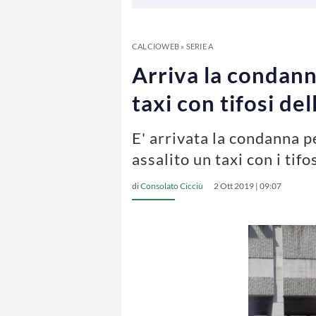
CALCIOWEB
»
SERIE A
Arriva la condanna
taxi con tifosi de
E' arrivata la condanna p
assalito un taxi con i tif
di
Consolato Cicciù
2 Ott 2019 | 09:07