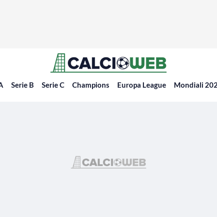
 A
Serie B
Serie C
Champions
Europa League
Mondiali 20