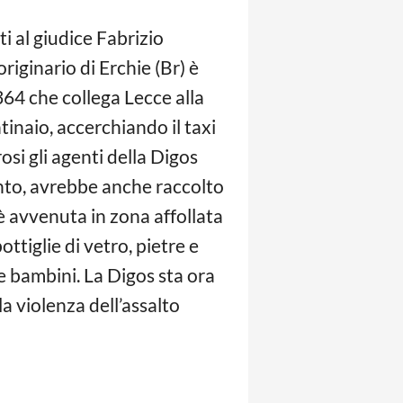
i al giudice Fabrizio
riginario di Erchie (Br) è
364 che collega Lecce alla
inaio, accerchiando il taxi
osi gli agenti della Digos
nto, avrebbe anche raccolto
a è avvenuta in zona affollata
ottiglie di vetro, pietre e
 e bambini. La Digos sta ora
la violenza dell’assalto