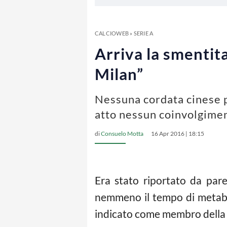
CALCIOWEB
»
SERIE A
Arriva la smentit
Milan”
Nessuna cordata cinese p
atto nessun coinvolgimen
di
Consuelo Motta
16 Apr 2016 | 18:15
Era stato riportato da par
nemmeno il tempo di metabol
indicato come membro della s