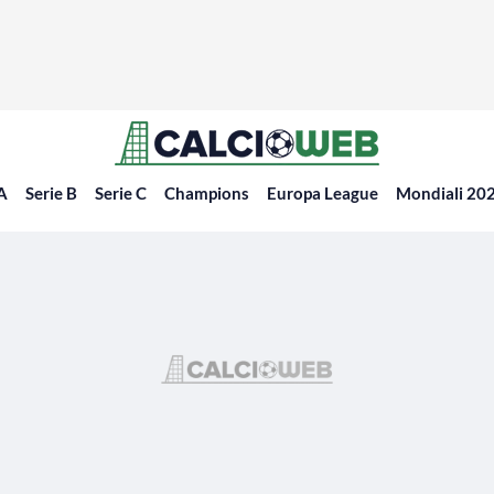
 A
Serie B
Serie C
Champions
Europa League
Mondiali 20