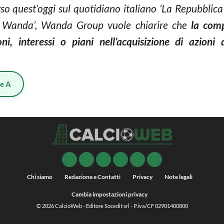
rso quest’oggi sul quotidiano italiano ‘La Repubblica’
so Wanda’, Wanda Group vuole chiarire che
la com
i, interessi o piani nell’acquisizione di azioni d
ie A
Chi siamo
Redazione e Contatti
Privacy
Note legali
Cambia impostazioni privacy
© 2026
CalcioWeb
- Editore Socedit srl - P.iva/CF 02901400800