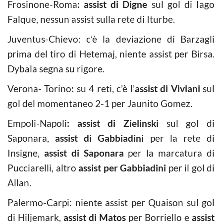
Frosinone-Roma
:
assist di Digne
sul gol di Iago
Falque, nessun assist sulla rete di Iturbe.
Juventus-Chievo: c’è la deviazione di Barzagli
prima del tiro di Hetemaj, niente assist per Birsa.
Dybala segna su rigore.
Verona- Torino
:
su 4 reti, c’è l’
assist di Viviani
sul
gol del momentaneo 2-1 per Jaunito Gomez.
Empoli-Napoli
:
assist di Zielinski
sul gol di
Saponara,
assist di Gabbiadini
per la rete di
Insigne,
assist di Saponara
per la marcatura di
Pucciarelli, altro
assist per Gabbiadini
per il gol di
Allan.
Palermo-Carpi: niente assist per Quaison sul gol
di Hiljemark,
assist di Matos
per Borriello e
assist