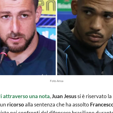
Foto Ansa
ri attraverso una nota
,
Juan Jesus
si è riservato la
i un
ricorso
alla sentenza che ha assolto
Francesc
ste nei confronti del difensore brasiliano durant