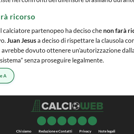
rà ricorso
 il calciatore partenopeo ha deciso che
non farà ri
vo.
Juan Jesus
a deciso di rispettare la clausola 
oli avrebbe dovuto ottenere un’autorizzazione dal
l sistema” senza proseguire legalmente.
ie A
Chi siamo
Redazione e Contatti
Privacy
Note legali