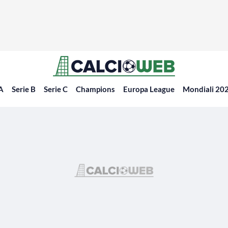
 A
Serie B
Serie C
Champions
Europa League
Mondiali 20