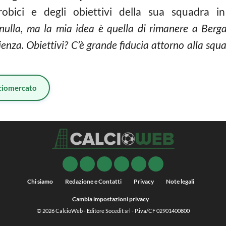
obici e degli obiettivi della sua squadra 
nulla, ma la mia idea è quella di rimanere a Berg
ienza. Obiettivi? C’è grande fiducia attorno alla sq
ciomercato
Chi siamo
Redazione e Contatti
Privacy
Note legali
Cambia impostazioni privacy
© 2026
CalcioWeb
- Editore Socedit srl - P.iva/CF 02901400800