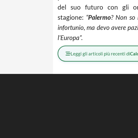
del suo futuro con gli or
stagione:
“
Palermo
? Non so 
infortunio, ma devo avere paz
l’Europa”.
Leggi gli articoli più recenti di
Cal