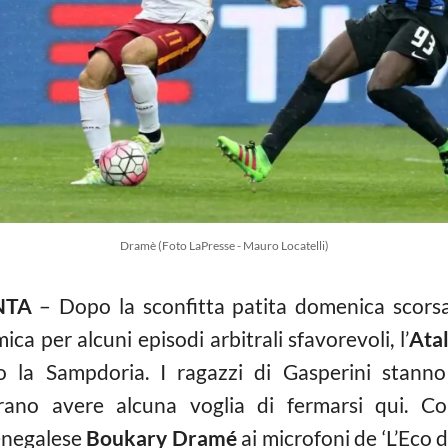
Dramè (Foto LaPresse - Mauro Locatelli)
NTA
– Dopo la sconfitta patita domenica scorsa 
ica per alcuni episodi arbitrali sfavorevoli, l’
Ata
o la Sampdoria. I ragazzi di Gasperini stan
rano avere alcuna voglia di fermarsi qui. C
enegalese
Boukary Dramé
ai microfoni de ‘L’Eco d