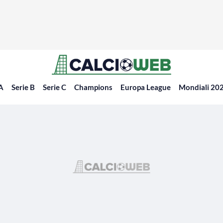
 A
Serie B
Serie C
Champions
Europa League
Mondiali 20