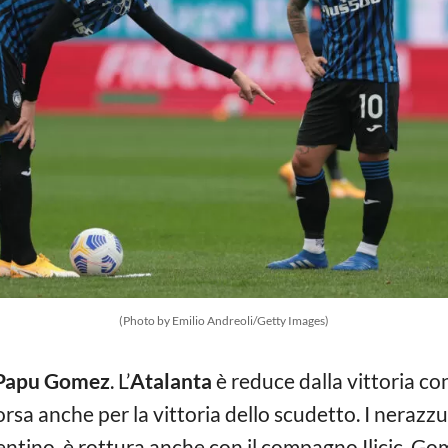
(Photo by Emilio Andreoli/Getty Images)
Papu Gomez
. L’
Atalanta
è reduce dalla vittoria con
sa anche per la vittoria dello scudetto. I nerazzur
entino, è rottura anche con il compagno Ilicic. Go