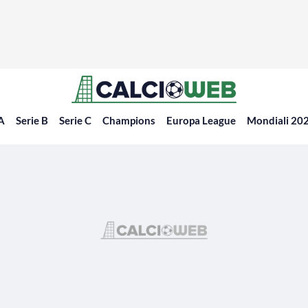
 A
Serie B
Serie C
Champions
Europa League
Mondiali 20