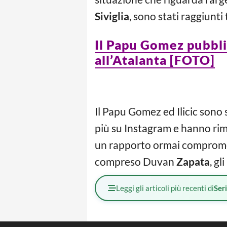
Siviglia
, sono stati raggiunti
Il Papu Gomez pubblic
all’Atalanta [FOTO]
Il Papu Gomez ed Ilicic sono 
più su Instagram e hanno rimo
un rapporto ormai compromes
compreso Duvan
Zapata
, gl
Leggi gli articoli più recenti di
Ser