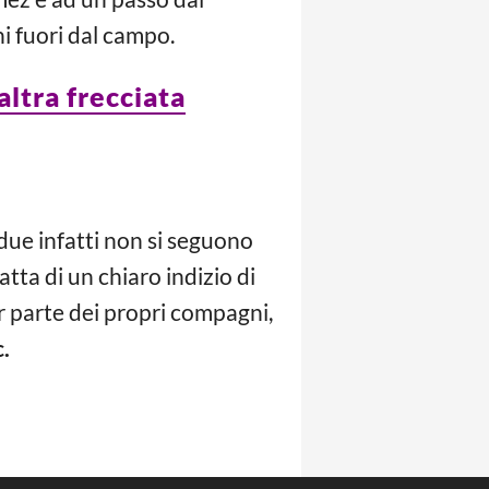
ni fuori dal campo.
ltra frecciata
 due infatti non si seguono
tta di un chiaro indizio di
 parte dei propri compagni,
c.