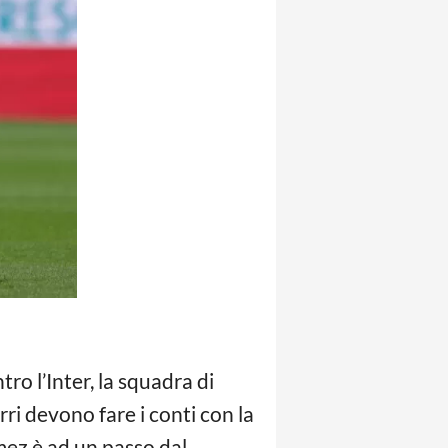
tro l’Inter, la squadra di
ri devono fare i conti con la
mez è ad un passo dal