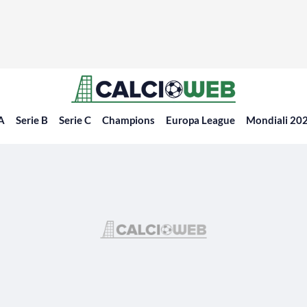
 A
Serie B
Serie C
Champions
Europa League
Mondiali 20