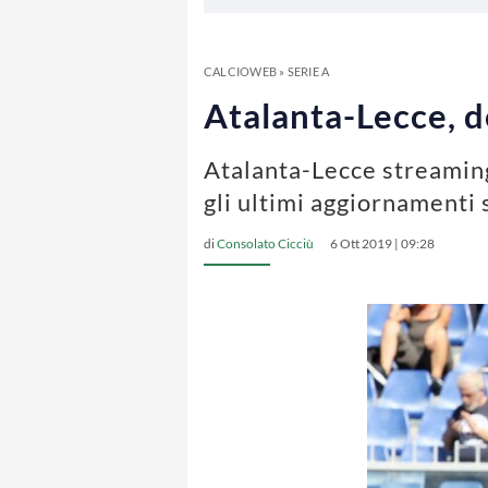
CALCIOWEB
»
SERIE A
Atalanta-Lecce, d
Atalanta-Lecce streaming
gli ultimi aggiornamenti 
di
Consolato Cicciù
6 Ott 2019 | 09:28