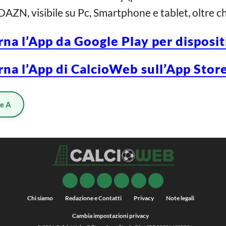
DAZN, visibile su Pc, Smartphone e tablet, oltre c
rna l’App da Google Play per disposi
rna l’App di CalcioWeb sull’App Store
ie A
Chi siamo
Redazione e Contatti
Privacy
Note legali
Cambia impostazioni privacy