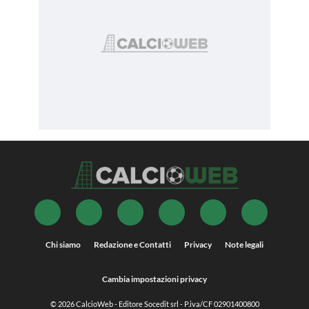
Chi siamo
Redazione e Contatti
Privacy
Note legali
Cambia impostazioni privacy
© 2026
CalcioWeb
- Editore Socedit srl - P.iva/CF 02901400800