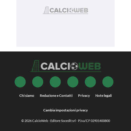
Chi siamo
Redazione e Contatti
Privacy
Note legali
Cambia impostazioni privacy
© 2026
CalcioWeb
- Editore Socedit srl - P.iva/CF 02901400800