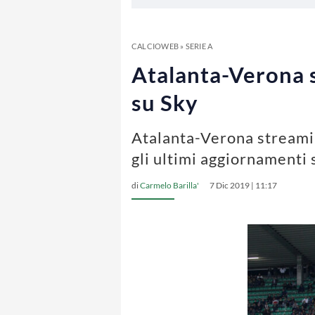
CALCIOWEB
»
SERIE A
Atalanta-Verona s
su Sky
Atalanta-Verona streamin
gli ultimi aggiornamenti 
di
Carmelo Barilla'
7 Dic 2019 | 11:17