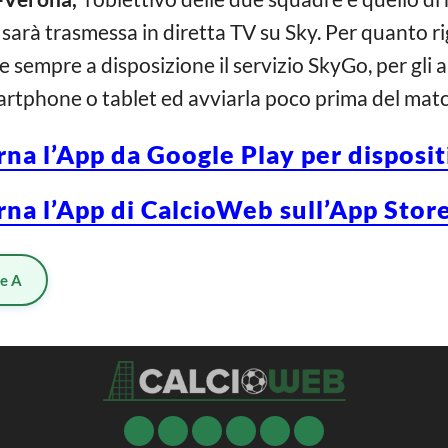
ta sarà trasmessa in diretta TV su Sky. Per quanto 
sempre a disposizione il servizio SkyGo, per gli 
martphone o tablet ed avviarla poco prima del matc
rna l’App da Google Play per disposi
rna l’App di CalcioWeb sull’App Store
ie A