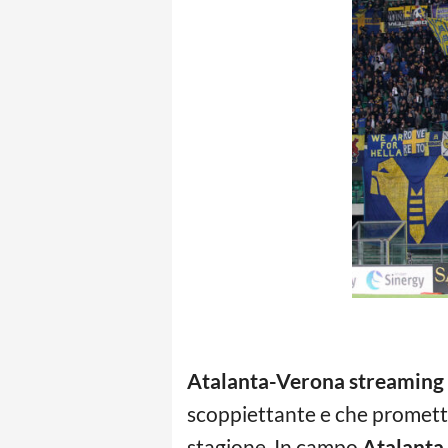
Atalanta-Verona streaming
scoppiettante e che promette
stagione. In campo
Atalanta