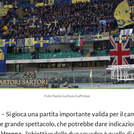
Foto Paola Garbuio/LaPresse
– Si gioca una partita importante valida per il ca
 grande spettacolo, che potrebbe dare indicazioni
-Verona,
l’obiettivo delle due squadre è quello di 