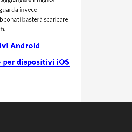
riguarda invece
abbonati basterà scaricare
h.
tivi Android
 per dispositivi iOS