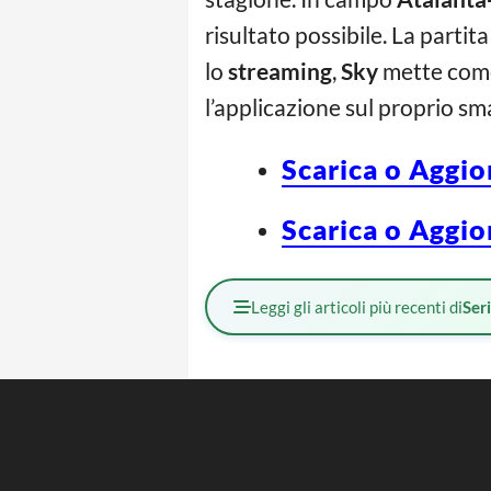
risultato possibile. La parti
lo
streaming
,
Sky
mette come 
l’applicazione sul proprio s
Scarica o Aggio
Scarica o Aggio
Leggi gli articoli più recenti di
Ser