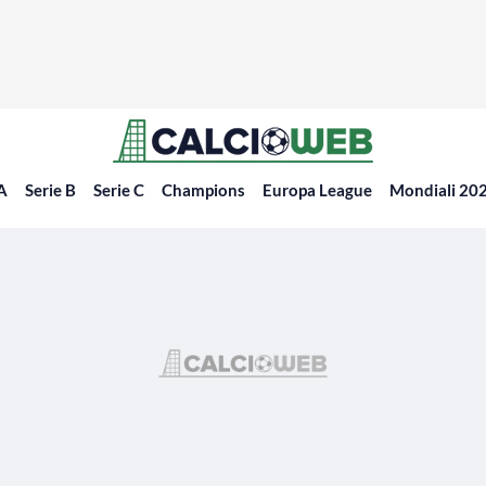
 A
Serie B
Serie C
Champions
Europa League
Mondiali 20