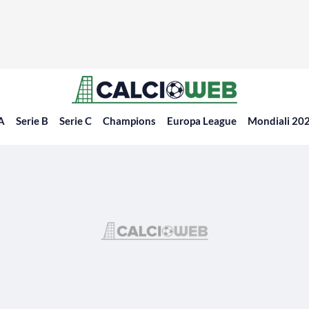
 A
Serie B
Serie C
Champions
Europa League
Mondiali 20