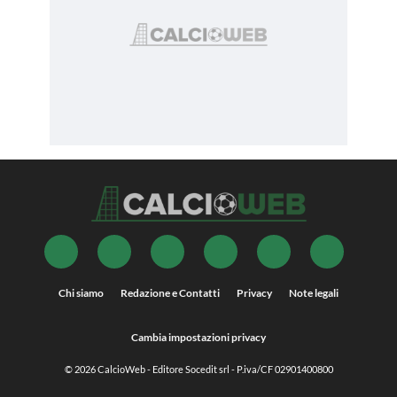
Chi siamo
Redazione e Contatti
Privacy
Note legali
Cambia impostazioni privacy
© 2026
CalcioWeb
- Editore Socedit srl - P.iva/CF 02901400800