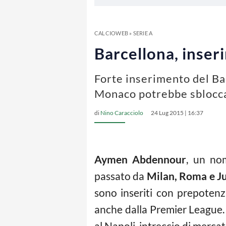
CALCIOWEB
»
SERIE A
Barcellona, inser
Forte inserimento del Bar
Monaco potrebbe sblocca
di
Nino Caracciolo
24 Lug 2015 | 16:37
Aymen Abdennour
, un no
passato da
Milan, Roma e J
sono inseriti con prepotenza
anche dalla Premier League. P
al Napoli, intreccio di merca