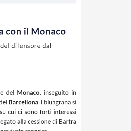
a con il Monaco
del difensore dal
re del
Monaco,
inseguito in
 del
Barcellona
. I bluagrana si
u cui ci sono forti interessi
legato alla cessione di Bartra
ora tutta scoprire.