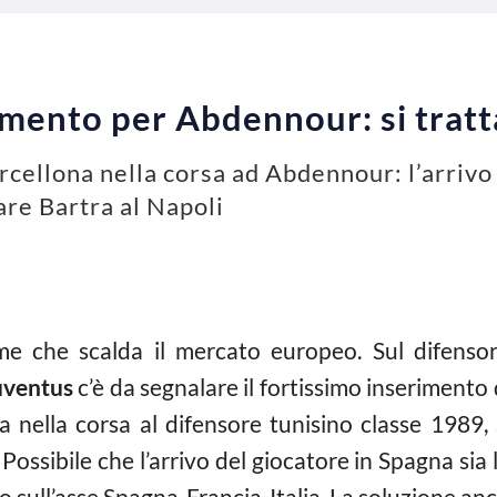
imento per Abdennour: si tratt
cellona nella corsa ad Abdennour: l’arrivo 
re Bartra al Napoli
me che scalda il mercato europeo. Sul difenso
uventus
c’è da segnalare il fortissimo inserimento
 nella corsa al difensore tunisino classe 1989, s
ossibile che l’arrivo del giocatore in Spagna sia 
to sull’asse Spagna-Francia-Italia. La soluzione anc