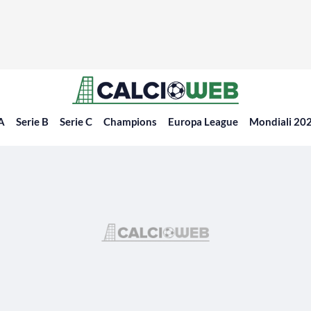
 A
Serie B
Serie C
Champions
Europa League
Mondiali 20