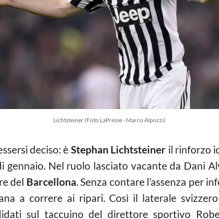
Lichtsteiner (Foto LaPresse - Marco Alpozzi)
ssersi deciso: è
Stephan
Lichtsteiner
il rinforzo 
di gennaio. Nel ruolo lasciato vacante da Dani Al
ore del
Barcellona
. Senza contare l’assenza per in
lana a correre ai ripari. Così il laterale svizze
ndidati sul taccuino del direttore sportivo Ro