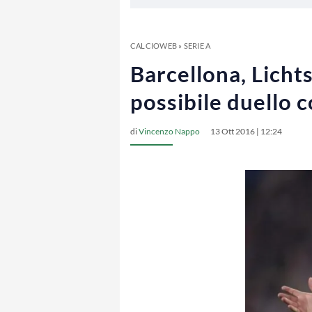
CALCIOWEB
»
SERIE A
Barcellona, Lichts
possibile duello c
di
Vincenzo Nappo
13 Ott 2016 | 12:24