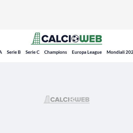
 A
Serie B
Serie C
Champions
Europa League
Mondiali 20