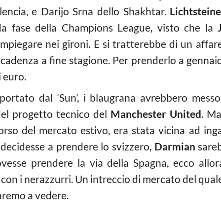
encia, e Darijo Srna dello Shakhtar.
Lichtstein
da fase della Champions League, visto che la
impiegare nei gironi. E si tratterebbe di un affar
n scadenza a fine stagione. Per prenderlo a genna
i euro.
portato dal ‘Sun’, i blaugrana avrebbero messo
del progetto tecnico del
Manchester United
. Ma
orso del mercato estivo, era stata vicina ad in
 decidesse a prendere lo svizzero,
Darmian
sareb
ovesse prendere la via della Spagna, ecco allor
con i nerazzurri. Un intreccio di mercato del qua
aremo a vedere.