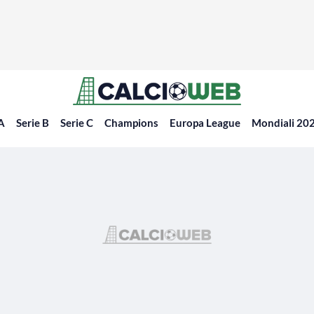
 A
Serie B
Serie C
Champions
Europa League
Mondiali 20