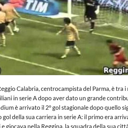
Reggio Calabria, centrocampista del Parma, è tra i 
miliani in serie A dopo aver dato un grande contr
tadium è arrivato il 2° gol stagionale dopo quello s
o gol della sua carriera in serie A: il primo era arr
e giocava nella Reggina, la squadra della sua citt