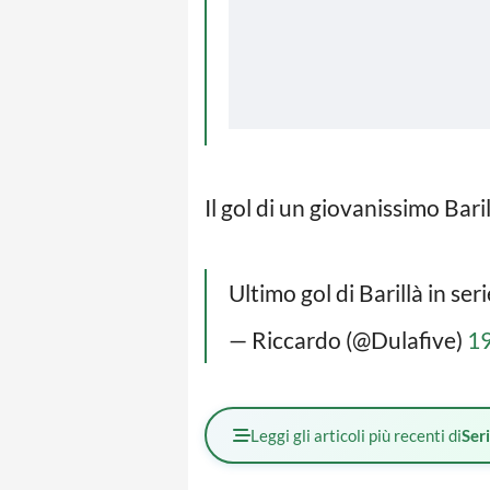
Il gol di un giovanissimo Bar
Ultimo gol di Barillà in ser
— Riccardo (@Dulafive)
19
Leggi gli articoli più recenti di
Ser