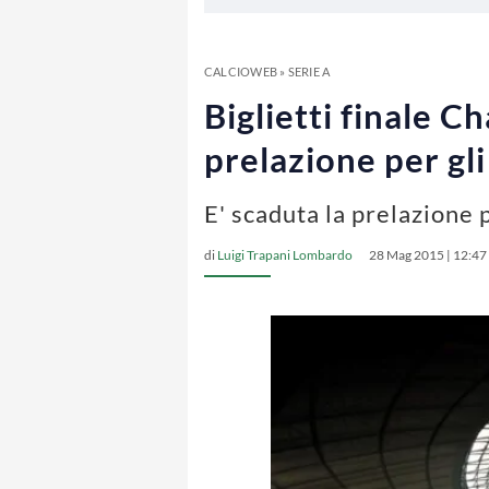
CALCIOWEB
»
SERIE A
Biglietti finale 
prelazione per gl
E' scaduta la prelazione 
di
Luigi Trapani Lombardo
28 Mag 2015 | 12:47