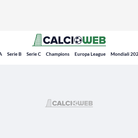
 A
Serie B
Serie C
Champions
Europa League
Mondiali 20