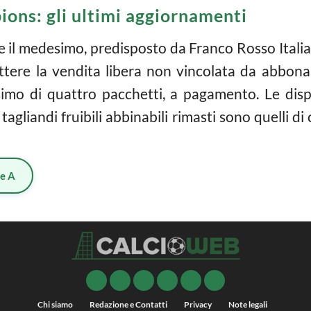
pions: gli ultimi aggiornamenti
re il medesimo, predisposto da Franco Rosso Itali
ttere la vendita libera non vincolata da abbona
mo di quattro pacchetti, a pagamento. Le dispo
 tagliandi fruibili abbinabili rimasti sono quelli d
ie A
Chi siamo
Redazione e Contatti
Privacy
Note legali