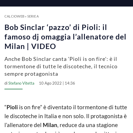
a
y
CALCIOWEB
»
SERIE A
Bob Sinclar ‘pazzo’ di Pioli: il
V
famoso dj omaggia l’allenatore del
Milan | VIDEO
i
Anche Bob Sinclar canta 'Pioli is on fire': è il
tormentone di tutte le discoteche, il tecnico
d
sempre protagonista
di
Stefano Vitetta
10 Ago 2022 | 14:36
e
o
“
Pioli
is on fire” è diventato il tormentone di tutte
le discoteche in Italia e non solo. Il protagonista è
l’allenatore del
Milan
, reduce da una stagione