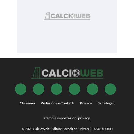
Chi siamo
Redazione e Contatti
Privacy
Note legali
Cambia impostazioni privacy
© 2026
CalcioWeb
- Editore Socedit srl - P.iva/CF 02901400800