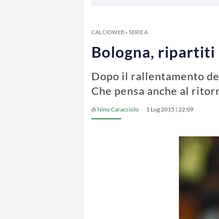
CALCIOWEB
»
SERIE A
Bologna, ripartiti
Dopo il rallentamento degl
Che pensa anche al rito
di
Nino Caracciolo
1 Lug 2015 | 22:09