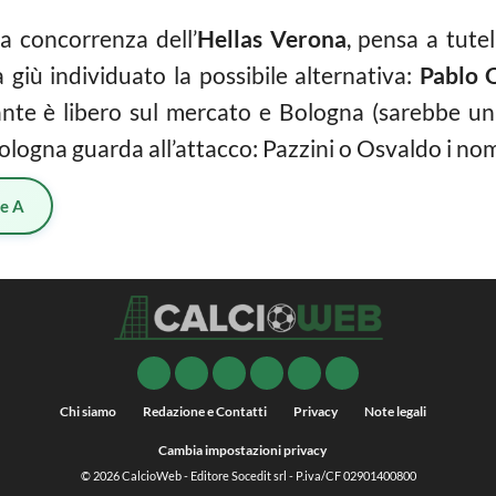
la concorrenza dell’
Hellas Verona
, pensa a tutel
a giù individuato la possibile alternativa:
Pablo 
cante è libero sul mercato e Bologna (sarebbe un 
Bologna guarda all’attacco: Pazzini o Osvaldo i nomi
ie A
Chi siamo
Redazione e Contatti
Privacy
Note legali
Cambia impostazioni privacy
© 2026
CalcioWeb
- Editore Socedit srl - P.iva/CF 02901400800