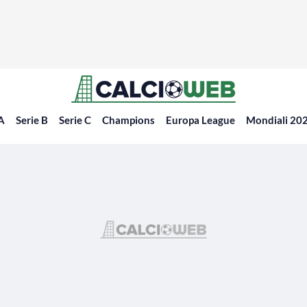
 A
Serie B
Serie C
Champions
Europa League
Mondiali 20