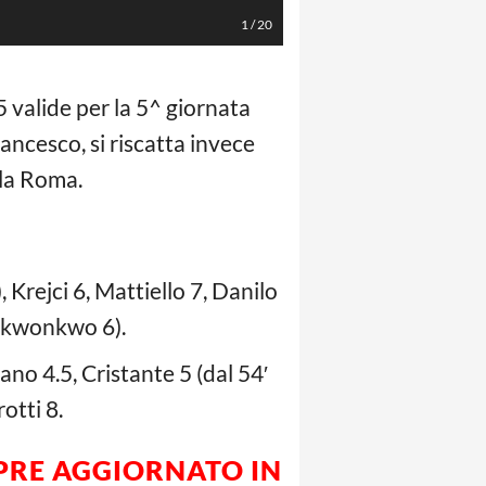
1
/
20
5 valide per la 5^ giornata
ancesco, si riscatta invece
la Roma.
 Krejci 6, Mattiello 7, Danilo
′ Okwonkwo 6).
ano 4.5, Cristante 5 (dal 54′
otti 8.
MPRE AGGIORNATO IN