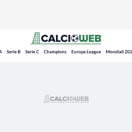
 A
Serie B
Serie C
Champions
Europa League
Mondiali 20