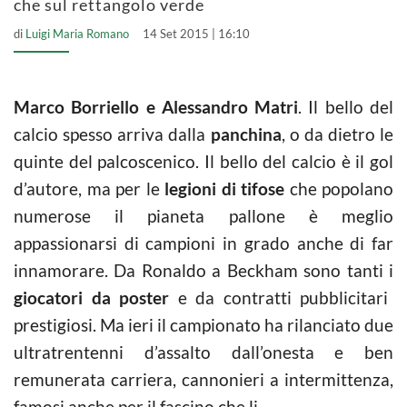
che sul rettangolo verde
di
Luigi Maria Romano
14 Set 2015 | 16:10
Marco Borriello e Alessandro Matri
. Il bello del
calcio spesso arriva dalla
panchina
, o da dietro le
quinte del palcoscenico. Il bello del calcio è il gol
d’autore, ma per le
legioni di tifose
che popolano
numerose il pianeta pallone è meglio
appassionarsi di campioni in grado anche di far
innamorare. Da Ronaldo a Beckham sono tanti i
giocatori da poster
e da contratti pubblicitari
prestigiosi. Ma ieri il campionato ha rilanciato due
ultratrentenni d’assalto dall’onesta e ben
remunerata carriera, cannonieri a intermittenza,
famosi anche per il fascino che li