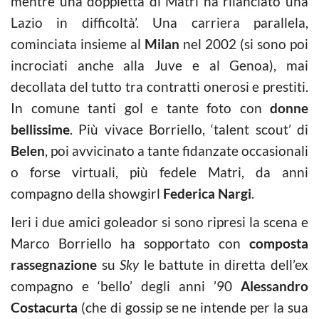
mentre una doppietta di Matri ha rilanciato una
Lazio in difficoltà’. Una carriera parallela,
cominciata insieme al
Milan
nel 2002 (si sono poi
incrociati anche alla Juve e al Genoa), mai
decollata del tutto tra contratti onerosi e prestiti.
In comune tanti gol e tante foto con
donne
bellissime
. Più vivace Borriello, ‘talent scout’ di
Belen
, poi avvicinato a tante fidanzate occasionali
o forse virtuali, più fedele Matri, da anni
compagno della showgirl
Federica Nargi
.
Ieri i due amici goleador si sono ripresi la scena e
Marco Borriello ha sopportato con
composta
rassegnazione
su
Sky
le battute in diretta dell’ex
compagno e ‘bello’ degli anni ’90
Alessandro
Costacurta
(che di gossip se ne intende per la sua