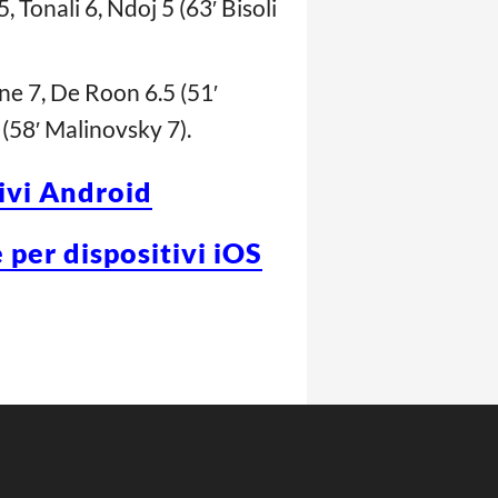
, Tonali 6, Ndoj 5 (63′ Bisoli
gne 7, De Roon 6.5 (51′
5 (58′ Malinovsky 7).
tivi Android
 per dispositivi iOS