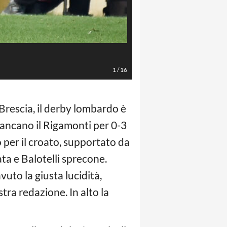
Gianluca Checchi/LaPresse
1
/
16
Brescia, il derby lombardo è
sbancano il Rigamonti per 0-3
 per il croato, supportato da
ata e Balotelli sprecone.
uto la giusta lucidità,
tra redazione. In alto la