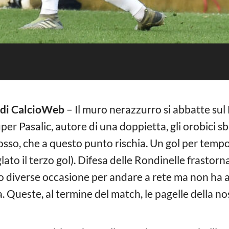
e di CalcioWeb
– Il muro nerazzurro si abbatte sul 
uper Pasalic, autore di una doppietta, gli orobici 
osso, che a questo punto rischia. Un gol per tempo
glato il terzo gol). Difesa delle Rondinelle frastorn
o diverse occasione per andare a rete ma non ha av
Queste, al termine del match, le pagelle della nos