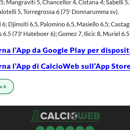
; Mangraviti 5, Chancellor 4, Cistana 4; Sabelli 5.5
alotelli 5, Torregrossa 6 (75′ Donnarumma sv).
i 6; Djimsiti 6.5, Palomino 6.5, Masiello 6.5; Casta
s 6.5 (73′ Hateboer 6); Gomez 7, Ilicic 8, Muriel 6.
rna l’App da Google Play per disposi
rna l’App di CalcioWeb sull’App Store
ie A