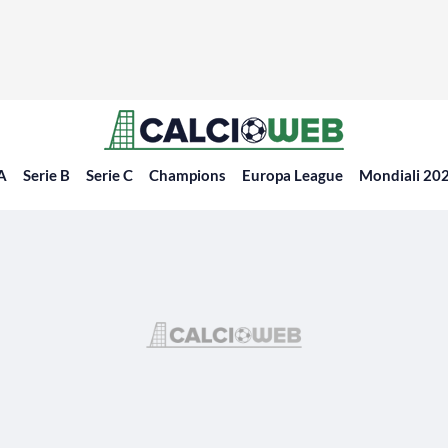
 A
Serie B
Serie C
Champions
Europa League
Mondiali 20