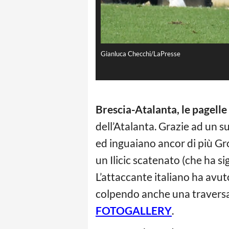
Gianluca Checchi/LaPresse
Brescia-Atalanta, le pagell
dell’Atalanta. Grazie ad un s
ed inguaiano ancor di più Gr
un Ilicic scatenato (che ha si
L’attaccante italiano ha avut
colpendo anche una traversa. 
FOTOGALLERY
.