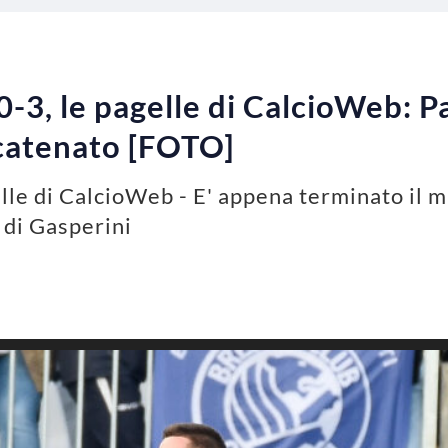
-3, le pagelle di CalcioWeb: Pa
 scatenato [FOTO]
lle di CalcioWeb - E' appena terminato il m
 di Gasperini