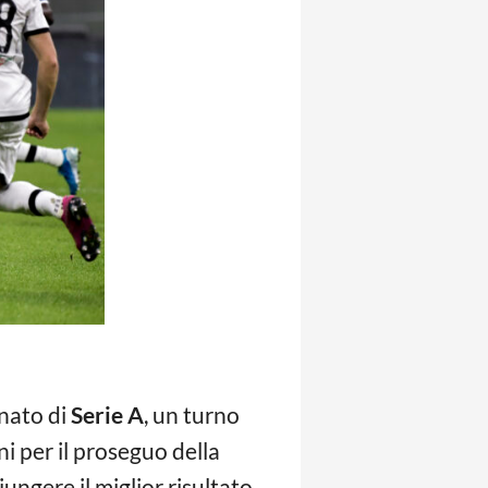
onato di
Serie A
, un turno
 per il proseguo della
iungere il miglior risultato