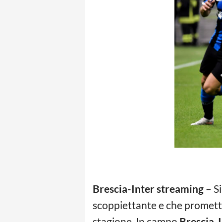
Brescia-Inter streaming
– Si
scoppiettante e che promette
stagione. In campo
Brescia-