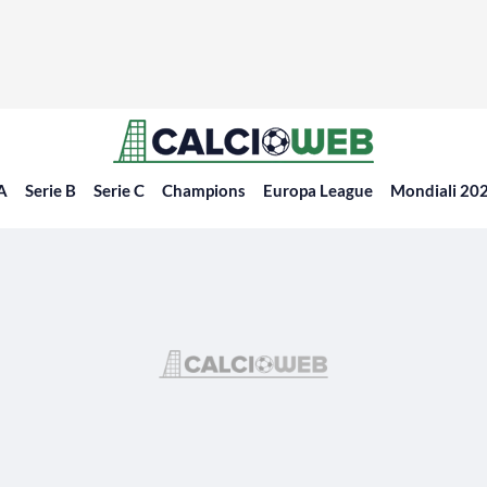
 A
Serie B
Serie C
Champions
Europa League
Mondiali 20