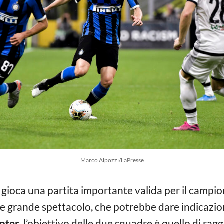
Marco Alpozzi/LaPresse
 gioca una partita importante valida per il campi
 grande spettacolo, che potrebbe dare indicazioni
Inter
, l’obiettivo delle due squadre è quello di ragg