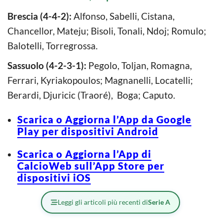
Brescia (4-4-2):
Alfonso, Sabelli, Cistana,
Chancellor, Mateju; Bisoli, Tonali, Ndoj; Romulo;
Balotelli, Torregrossa.
Sassuolo (4-2-3-1):
Pegolo, Toljan, Romagna,
Ferrari, Kyriakopoulos; Magnanelli, Locatelli;
Berardi, Djuricic (Traoré), Boga; Caputo.
Scarica o Aggiorna l’App da Google
Play per dispositivi Android
Scarica o Aggiorna l’App di
CalcioWeb sull’App Store per
dispositivi iOS
Leggi gli articoli più recenti di
Serie A