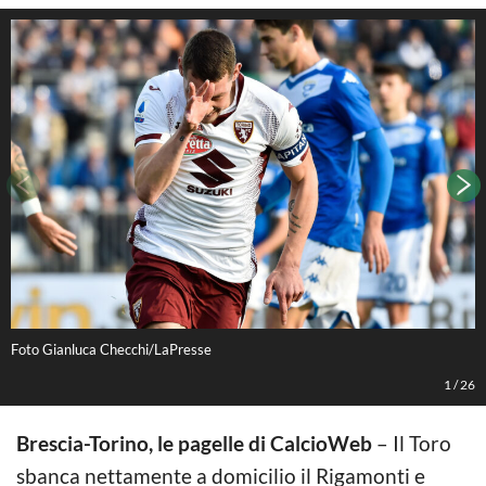
Foto Gianluca Checchi/LaPresse
G
1
/
26
Brescia-Torino, le pagelle di CalcioWeb
– Il Toro
sbanca nettamente a domicilio il Rigamonti e